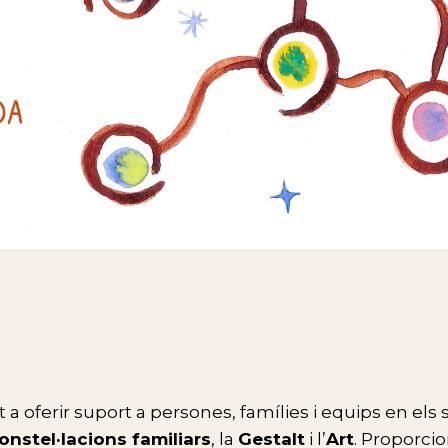
 oferir suport a persones, famílies i equips en els se
onstel·lacions familiars
, la
Gestalt
i l’
Art
. Proporc