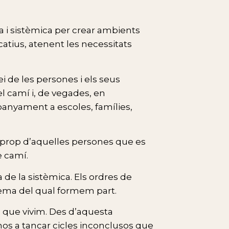
 i sistèmica per crear ambients
atius, atenent les necessitats
i de les persones i els seus
el camí i, de vegades, en
anyament a escoles, famílies,
a prop d’aquelles persones que es
e camí.
de la sistèmica. Els ordres de
stema del qual formem part.
s que vivim. Des d’aquesta
nos a tancar cicles inconclusos que