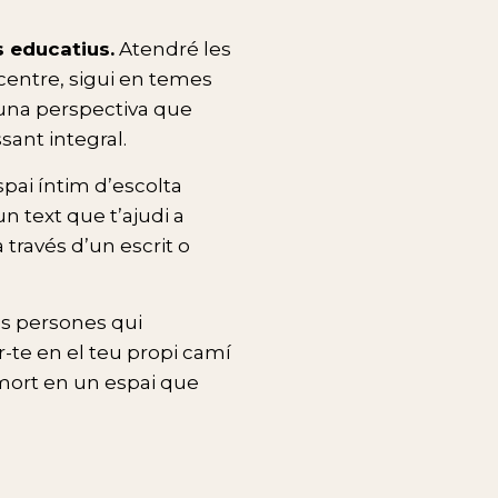
 educatius.
Atendré les
centre, sigui en temes
 una perspectiva que
sant integral.
pai íntim d’escolta
n text que t’ajudi a
a través d’un escrit o
s persones qui
te en el teu propi camí
a mort en un espai que