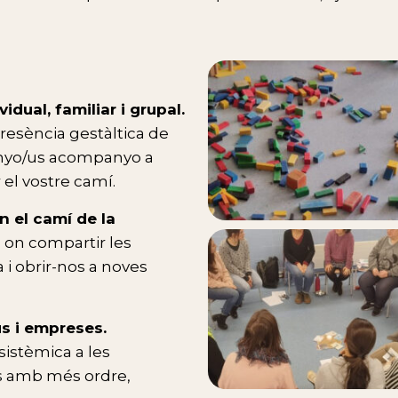
dual, familiar i grupal.
 presència gestàltica de
mpanyo/us acompanyo a
 el vostre camí.
en el camí de la
a on compartir les
 i obrir-nos a noves
s i empreses.
sistèmica a les
s amb més ordre,