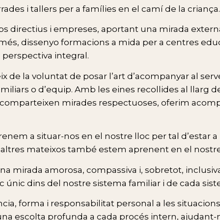
rrades i tallers per a famílies en el camí de la criança.
 directius i empreses, aportant una mirada externa
més, dissenyo formacions a mida per a centres educ
perspectiva integral.
 de la voluntat de posar l’art d’acompanyar al serve
amiliars o d’equip. Amb les eines recollides al llarg d
e comparteixen mirades respectuoses, oferim acomp
enem a situar-nos en el nostre lloc per tal d’estar 
saltres mateixos també estem aprenent en el nostr
 mirada amorosa, compassiva i, sobretot, inclusiva 
oc únic dins del nostre sistema familiar i de cada si
cia, forma i responsabilitat personal a les situacion
na escolta profunda a cada procés intern, ajudant-