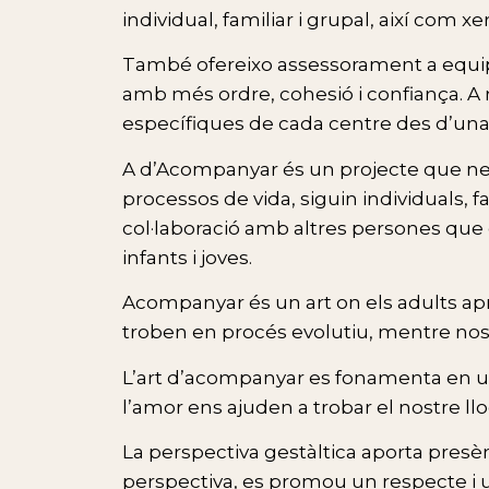
individual, familiar i grupal, així com xe
També ofereixo assessorament a equips
amb més ordre, cohesió i confiança. A 
específiques de cada centre des d’una 
A d’Acompanyar és un projecte que neix
processos de vida, siguin individuals, f
col·laboració amb altres persones qu
infants i joves.
Acompanyar és un art on els adults apr
troben en procés evolutiu, mentre no
L’art d’acompanyar es fonamenta en una
l’amor ens ajuden a trobar el nostre ll
La perspectiva gestàltica aporta presèn
perspectiva, es promou un respecte i u