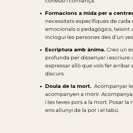
cohesió i confiança.
Formacions a mida per a centres
necessitats específiques de cada 
emocionals o pedagògics, teixint
inclogui les persones des d’un ves
Escriptura amb ànima.
Creo un es
profunda per dissenyar i escriure u
expressar allò que vols fer arribar 
discurs.
Doula de la mort.
Acompanyar le
acompanyen a morir. Acompanyar-
i les teves pors a la mort. Posar l
ens allunyi de la por i el tabú.