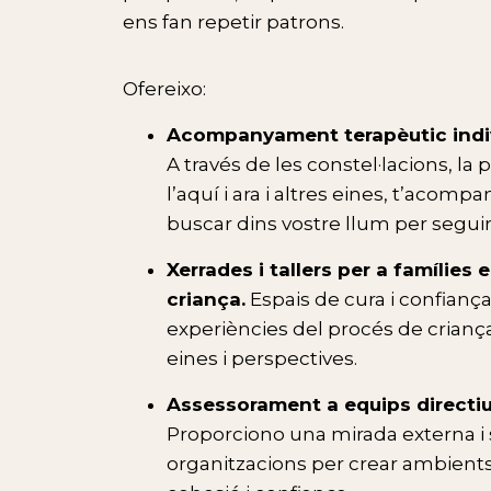
ens fan repetir patrons.
Ofereixo:
Acompanyament terapèutic indivi
A través de les constel·lacions, la
l’aquí i ara i altres eines, t’aco
buscar dins vostre llum per seguir
Xerrades i tallers per a famílies 
criança.
Espais de cura i confianç
experiències del procés de criança
eines i perspectives.
Assessorament a equips directiu
Proporciono una mirada externa i 
organitzacions per crear ambient