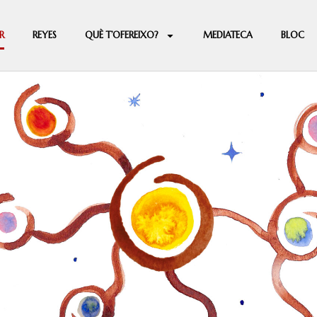
R
REYES
QUÈ T’OFEREIXO?
MEDIATECA
BLOC