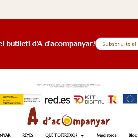
el butlletí d'A d'acompanyar?
Subscriu-te al 
ANYAR
REYES
QUÈ T’OFEREIXO?
Mediateca
Bloc