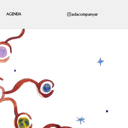
adacompanyar
AGENDA