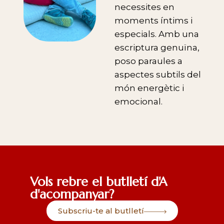
necessites en
moments íntims i
especials. Amb una
escriptura genuïna,
poso paraules a
aspectes subtils del
món energètic i
emocional.
Vols rebre el butlletí d'A
d'acompanyar?
Subscriu-te al butlletí