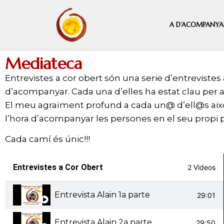
A D’ACOMPANYA
Mediateca
Entrevistes a cor obert són una serie d’entrevist
d’acompanyar. Cada una d’elles ha estat clau per
El meu agraïment profund a cada un@ d’ell@s això 
l’hora d’acompanyar les persones en el seu propi 
Cada camí és únic!!!
Entrevistes a Cor Obert
2 Videos
Entrevista Alain 1a parte
29:01
Entrevista Alain 2a parte
29:50