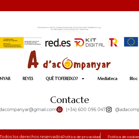
ANYAR
REYES
QUÈ T’OFEREIXO?
Mediateca
Bloc
Contacte
dacompanyar@gmail.com
(+34) 600 096 047
@adacomp
Todos los derechos reservados
Política de privacidad
Política de cookie