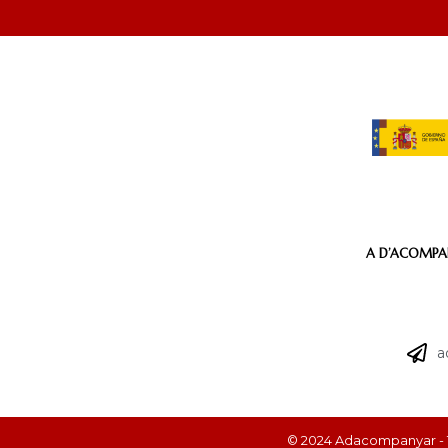
A D’ACOMP
a
© 2024 Adacompanyar - 