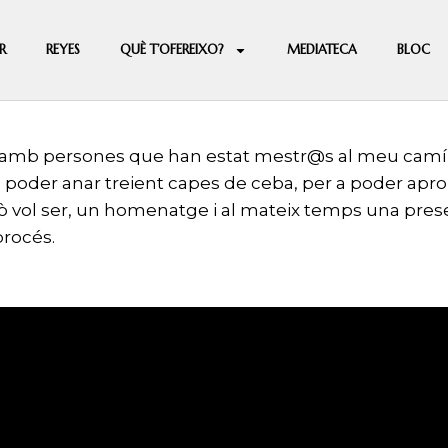
R
REYES
QUÈ T’OFEREIXO?
MEDIATECA
BLOC
es amb persones que han estat mestr@s al meu camí 
 a poder anar treient capes de ceba, per a poder a
vol ser, un homenatge i al mateix temps una presen
procés.